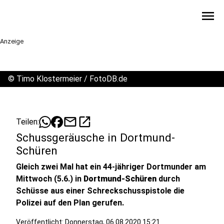
menu
Anzeige
©
Timo Klostermeier / FotoDB.de
mail
open_in_new
Teilen:
Schussgeräusche in Dortmund-
Schüren
Gleich zwei Mal hat ein 44-jähriger Dortmunder am
Mittwoch (5.6.) in
Dortmund-Schüren
durch
Schüsse aus einer Schreckschusspistole die
Polizei auf den Plan gerufen.
Veröffentlicht:
Donnerstag, 06.08.2020 15:21