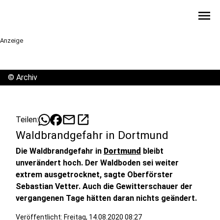
menu
Anzeige
©
Archiv
mail
open_in_new
Teilen:
Waldbrandgefahr in Dortmund
Die Waldbrandgefahr in
Dortmund
bleibt
unverändert hoch. Der Waldboden sei weiter
extrem ausgetrocknet, sagte Oberförster
Sebastian Vetter. Auch die Gewitterschauer der
vergangenen Tage hätten daran nichts geändert.
Veröffentlicht:
Freitag, 14.08.2020 08:27