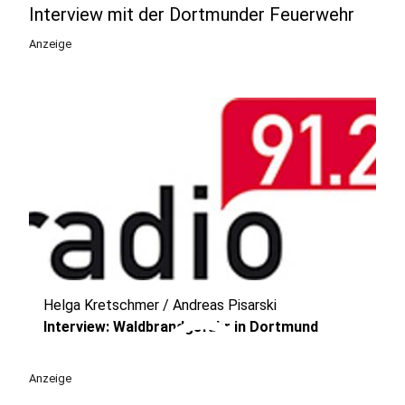
Interview mit der Dortmunder Feuerwehr
Anzeige
Helga Kretschmer / Andreas Pisarski
play_circle
Interview: Waldbrandgefahr in Dortmund
Anzeige