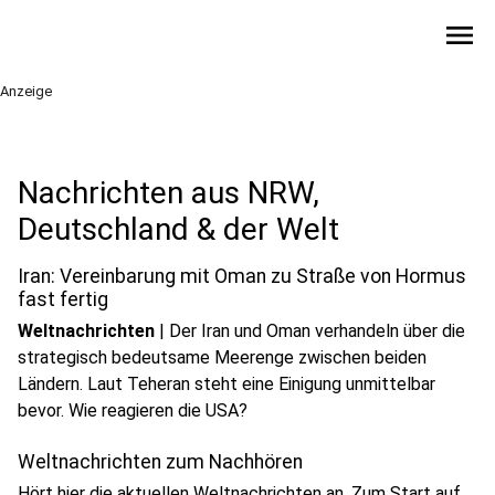
menu
Anzeige
Nachrichten aus NRW,
Deutschland & der Welt
Iran: Vereinbarung mit Oman zu Straße von Hormus
fast fertig
Weltnachrichten
|
Der Iran und Oman verhandeln über die
strategisch bedeutsame Meerenge zwischen beiden
Ländern. Laut Teheran steht eine Einigung unmittelbar
play_circle
bevor. Wie reagieren die USA?
Audio anhören
Weltnachrichten zum Nachhören
Hört hier die aktuellen Weltnachrichten an. Zum Start auf