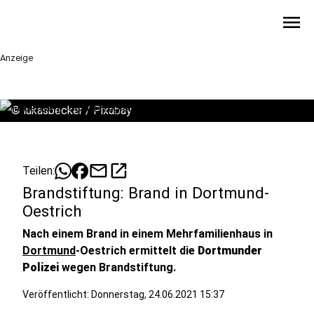
menu
Anzeige
©
lukasbecker / Pixabay
mail
open_in_new
Teilen:
Brandstiftung: Brand in Dortmund-
Oestrich
Nach einem Brand in einem Mehrfamilienhaus in
Dortmund
-Oestrich ermittelt die
Dortmunder
Polizei
wegen Brandstiftung.
Veröffentlicht:
Donnerstag, 24.06.2021 15:37