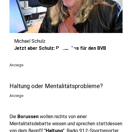
Michael Schulz
play_circle
Jetzt aber Schulz: Pokal-Aus für den BVB
Anzeige
Haltung oder Mentalitätsprobleme?
Anzeige
Die
Borussen
wollen nichts von einer
Mentalitätsdebatte wissen und sprechen stattdessen
von dem Begriff "
Haltung
". Radio 91.2-Sportreporter