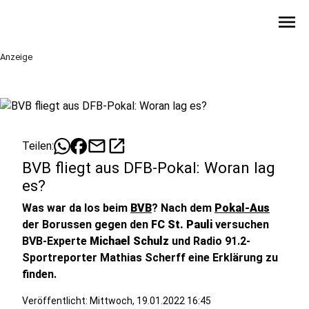
menu
Anzeige
mail
open_in_new
Teilen:
BVB fliegt aus DFB-Pokal: Woran lag
es?
Was war da los beim
BVB
? Nach dem
Pokal-Aus
der Borussen gegen den
FC St. Pauli
versuchen
BVB-Experte
Michael Schulz
und Radio 91.2-
Sportreporter Mathias Scherff eine Erklärung zu
finden.
Veröffentlicht:
Mittwoch, 19.01.2022 16:45