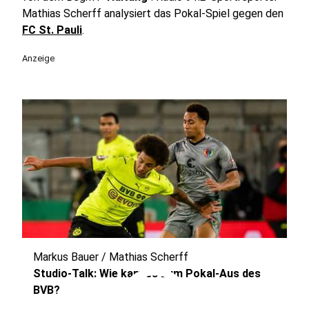
Mathias Scherff analysiert das Pokal-Spiel gegen den
FC St. Pauli
.
Anzeige
Markus Bauer / Mathias Scherff
play_circle
Studio-Talk: Wie kam es zum Pokal-Aus des
BVB?