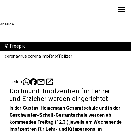
menu
Anzeige
©
Freepik
coronavirus corona impfstoff pfizer
mail
open_in_new
Teilen:
Dortmund: Impfzentren für Lehrer
und Erzieher werden eingerichtet
In der
Gustav-Heinemann Gesamtschule
und in der
Geschwister-Scholl-Gesamtschule
werden ab
kommenden Freitag (12.3.) jeweils am Wochenende
Impfzentren für
Lehr- und Kitapersonal in