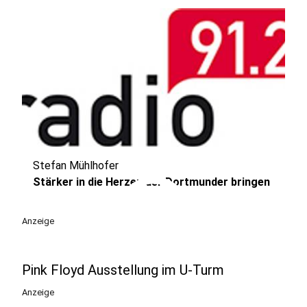
Stefan Mühlhofer
play_circle
Stärker in die Herzen der Dortmunder bringen
Anzeige
Pink Floyd Ausstellung im U-Turm
Anzeige