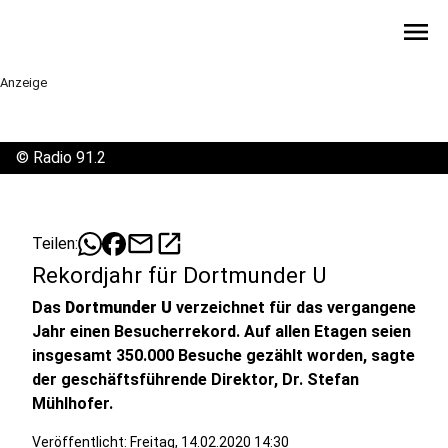
menu
Anzeige
©
Radio 91.2
mail
open_in_new
Teilen:
Rekordjahr für Dortmunder U
Das
Dortmunder U
verzeichnet für das vergangene
Jahr einen Besucherrekord. Auf allen Etagen seien
insgesamt 350.000 Besuche gezählt worden, sagte
der geschäftsführende Direktor, Dr. Stefan
Mühlhofer.
Veröffentlicht:
Freitag, 14.02.2020 14:30