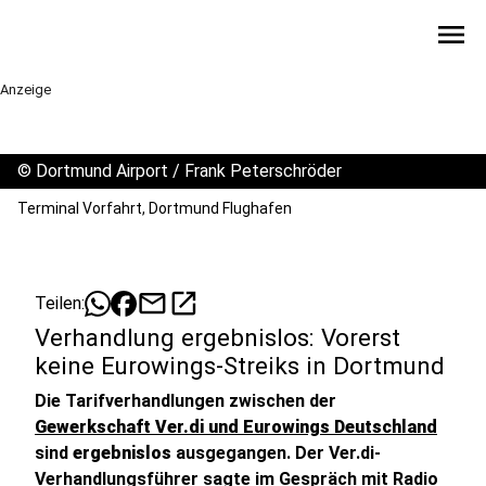
menu
Anzeige
©
Dortmund Airport / Frank Peterschröder
Terminal Vorfahrt, Dortmund Flughafen
mail
open_in_new
Teilen:
Verhandlung ergebnislos: Vorerst
keine Eurowings-Streiks in Dortmund
Die Tarifverhandlungen zwischen der
Gewerkschaft Ver.di und Eurowings Deutschland
sind
ergebnislos
ausgegangen. Der Ver.di-
Verhandlungsführer sagte im Gespräch mit Radio