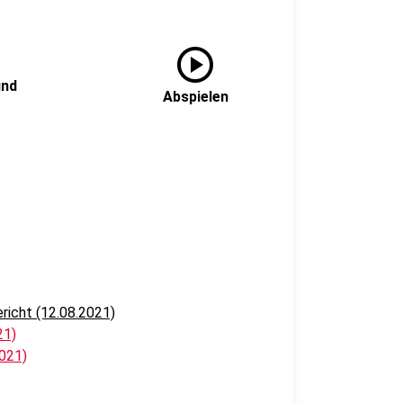
play_circle
und
Abspielen
richt (12.08.2021)
21)
021)