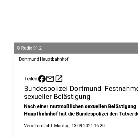
©
Radio 91.2
Dortmund Hauptbahnhof
mail
open_in_new
Teilen:
Bundespolizei Dortmund: Festnahm
sexueller Belästigung
Nach einer
mutmaßlichen sexuellen Belästigung
Hauptbahnhof
hat die Bundespolizei den Tatve
Veröffentlicht:
Montag, 13.09.2021 16:20