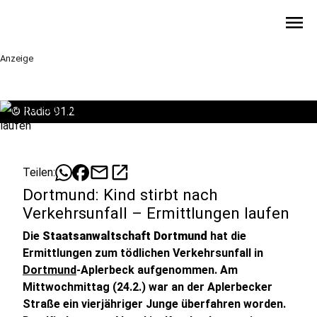
menu
Anzeige
©
Radio 91.2
mail
open_in_new
Teilen:
Dortmund: Kind stirbt nach
Verkehrsunfall – Ermittlungen laufen
Die
Staatsanwaltschaft Dortmund
hat die
Ermittlungen zum tödlichen Verkehrsunfall in
Dortmund
-Aplerbeck aufgenommen. Am
Mittwochmittag (24.2.) war an der Aplerbecker
Straße ein vierjähriger Junge überfahren worden.