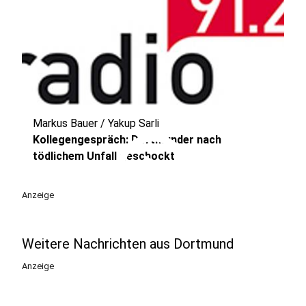
Markus Bauer / Yakup Sarli
play_circle
Kollegengespräch: Dortmunder nach
tödlichem Unfall geschockt
Anzeige
Weitere Nachrichten aus Dortmund
Anzeige