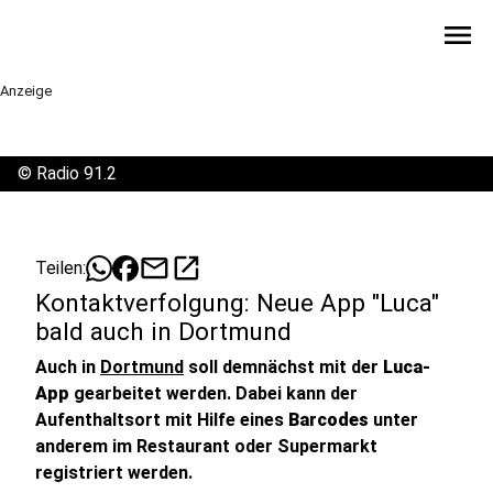
menu
Anzeige
©
Radio 91.2
mail
open_in_new
Teilen:
Kontaktverfolgung: Neue App "Luca"
bald auch in Dortmund
Auch in
Dortmund
soll demnächst mit der
Luca-
App
gearbeitet werden. Dabei kann der
Aufenthaltsort mit Hilfe eines
Barcodes
unter
anderem im Restaurant oder Supermarkt
registriert werden.